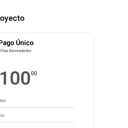
royecto
Pago Único
Plan Revendedor
100
00
ites
dos